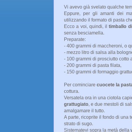
Vi avevo già svelato qualche te
Eppure, per gli amanti dei ma
utilizzando il formato di pasta ch
Ecco a voi, quindi, il
timballo d
senza besciamella.
Preparate:
- 400 grammi di maccheroni, o qua
- mezzo litro di salsa alla bologn
- 100 grammi di prosciutto cotto a
- 200 grammi di pasta filata,
- 150 grammi di formaggio grattu
Per cominciare
cuocete la past
cottura.
Versatela ora in una ciotola ca
grattugiato
, e due mestoli di sa
amalgamare il tutto.
A parte, ricoprite il fondo di un
strato di sugo.
Sistematevi sopra la metà della 