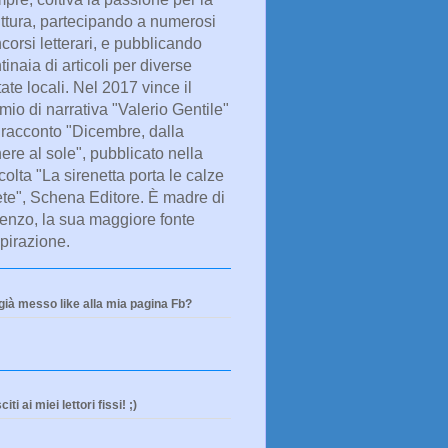
ittura, partecipando a numerosi
corsi letterari, e pubblicando
tinaia di articoli per diverse
tate locali. Nel 2017 vince il
mio di narrativa "Valerio Gentile"
 racconto "Dicembre, dalla
ere al sole", pubblicato nella
colta "La sirenetta porta le calze
ete", Schena Editore. È madre di
enzo, la sua maggiore fonte
spirazione.
già messo like alla mia pagina Fb?
iti ai miei lettori fissi! ;)