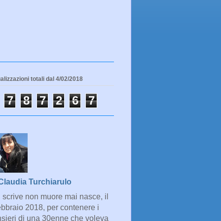
alizzazioni totali dal 4/02/2018
7
8
7
2
6
7
Claudia Turchiarulo
 scrive non muore mai nasce, il
ebbraio 2018, per contenere i
sieri di una 30enne che voleva