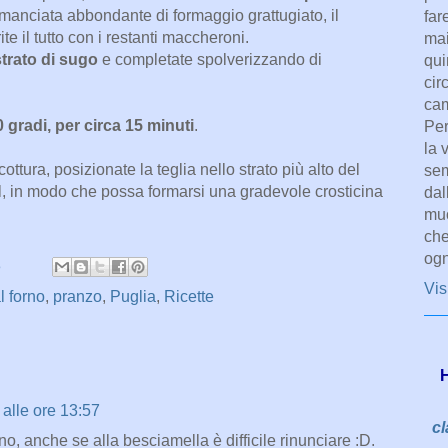
anciata abbondante di formaggio grattugiato, il
far
rite il tutto con i restanti maccheroni.
mai
strato di sugo
e completate spolverizzando di
qui
cir
cam
0 gradi, per circa 15 minuti
.
Per
la 
 cottura, posizionate la teglia nello strato più alto del
sem
ill, in modo che possa formarsi una gradevole crosticina
dal
muo
che
ogn
3
Vis
l forno
,
pranzo
,
Puglia
,
Ricette
H
alle ore 13:57
cl
no, anche se alla besciamella è difficile rinunciare :D.