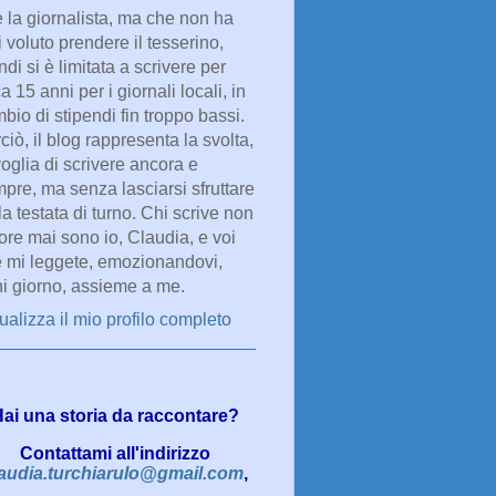
e la giornalista, ma che non ha
 voluto prendere il tesserino,
ndi si è limitata a scrivere per
ca 15 anni per i giornali locali, in
bio di stipendi fin troppo bassi.
ciò, il blog rappresenta la svolta,
voglia di scrivere ancora e
pre, ma senza lasciarsi sfruttare
la testata di turno. Chi scrive non
re mai sono io, Claudia, e voi
 mi leggete, emozionandovi,
i giorno, assieme a me.
ualizza il mio profilo completo
ai una storia da raccontare?
Contattami all'indirizzo
audia.turchiarulo@gmail.com
,