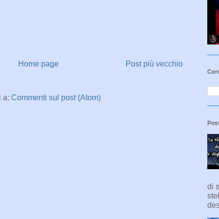
Home page
Post più vecchio
Cerc
i a:
Commenti sul post (Atom)
Post
di 
ste
des