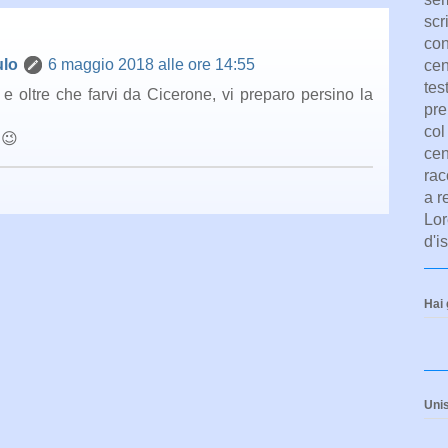
scr
con
ulo
6 maggio 2018 alle ore 14:55
cen
tes
e oltre che farvi da Cicerone, vi preparo persino la
pre
col
 😉
cen
rac
a r
Lor
d'i
Hai 
Unisc