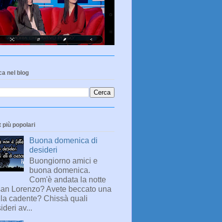
a nel blog
 più popolari
Buona domenica di
desideri
Buongiorno amici e
buona domenica.
Com'è andata la notte
san Lorenzo? Avete beccato una
lla cadente? Chissà quali
ideri av...