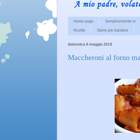
Home page
Semplicemente io
Ricette
Storie per bambini
domenica 6 maggio 2018
Maccheroni al forno ma