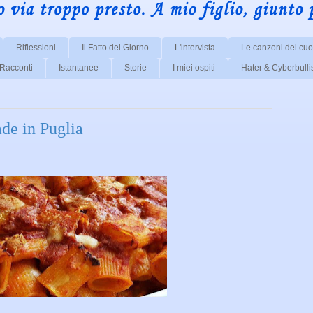
Riflessioni
Il Fatto del Giorno
L'intervista
Le canzoni del cuo
Racconti
Istantanee
Storie
I miei ospiti
Hater & Cyberbull
de in Puglia