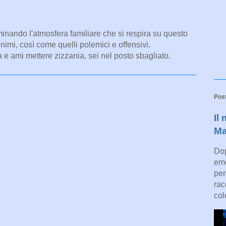
minando l'atmosfera familiare che si respira su questo
nimi, così come quelli polemici e offensivi.
a e ami mettere zizzania, sei nel posto sbagliato.
Post
Il
Ma
Dop
emo
per
rac
col