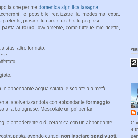
mpo fa che per me
domenica significa lasagna
.
ccheroni, è possibile realizzare la medesima cosa,
e preferite, persino le care orecchiette pugliesi.
i pasta al forno
, ovviamente, come tutte le mie ricette,
lsiasi altro formato,
Visu
ese,
2
ffettato,
giato.
a
in abbondante acqua salata, e scolatela a metà
piente, spolverizzandola con abbondante
formaggio
lsa alla bolognese. Mescolate un po' per far
a teglia antiaderente o di ceramica con un abbondante
Chi
4 f
vostra pasta, avendo cura di
non lasciare spazi vuoti
.
pen