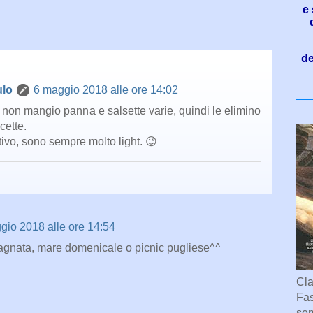
e 
de
ulo
6 maggio 2018 alle ore 14:02
 non mangio panna e salsette varie, quindi le elimino
icette.
tivo, sono sempre molto light. 😉
gio 2018 alle ore 14:54
agnata, mare domenicale o picnic pugliese^^
Cla
Fas
sem