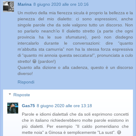
Marina
8 giugno 2020 alle ore 10:16
Un motivo della mia fierezza sicula è proprio la bellezza e la
pienezza del mio dialetto: ci sono espressioni, anche
singole parole che da sole valgono tutto un discorso. Non
so parlarlo neanch’io Il dialetto stretto (a parte che ogni
provincia ha le sue sfumature), però non disdegno
intercalarlo durante le conversazioni: dire “quanto
m’abbutta sta camurria” non ha la stessa forza espressiva
di “quanto mi annoia questa seccatura!”, pronunciata a culo
stretto! 😁 (pardon!)
Quanto alla dizione o alla cadenza, questo è un discorso
diverso!
Rispondi
Risposte
Gas75
8 giugno 2020 alle ore 13:18
Parole e idiomi dialettali che da soli esprimono concetti
che in italiano richiederebbero molte parole esistono in
più dialetti. Per esempio "Il caldo pomeridiano che
mette noia" a Ginosa è semplicemente "La sust". 😅