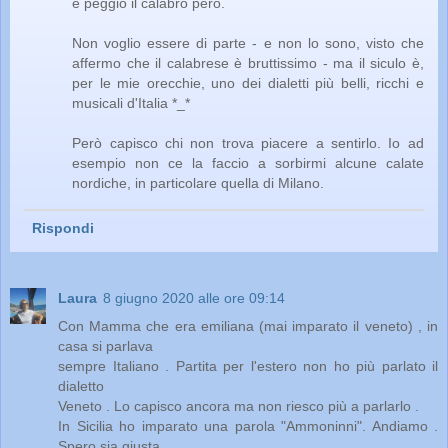
è peggio il calabro però.
Non voglio essere di parte - e non lo sono, visto che
affermo che il calabrese è bruttissimo - ma il siculo è,
per le mie orecchie, uno dei dialetti più belli, ricchi e
musicali d'Italia *_*
Però capisco chi non trova piacere a sentirlo. Io ad
esempio non ce la faccio a sorbirmi alcune calate
nordiche, in particolare quella di Milano.
Rispondi
Laura
8 giugno 2020 alle ore 09:14
Con Mamma che era emiliana (mai imparato il veneto) , in
casa si parlava
sempre Italiano . Partita per l'estero non ho più parlato il
dialetto
Veneto . Lo capisco ancora ma non riesco più a parlarlo .
In Sicilia ho imparato una parola "Ammoninni". Andiamo .
Spero sia giusta.