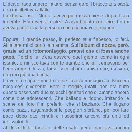
L’idea di raggiungere l’altare, senza dare il braccetto a papà,
non mi allettava affatto.
La chiesa, poi… Non ci avevo più messo piede, dopo il suo
funerale. Ero diventata atea. Avevo litigato con Dio che mi
aveva portato via la persona che più amavo al mondo.
Eppure, il grande passo, in perfetto stile fiabesco, lo feci.
All’altare mi ci portò la mamma.
Sull’album di nozze, però,
grazie ad un fotomontaggio, pretesi che ci fosse anche
papà.
Perché lui c’era davvero quel giorno, come in ogni
istante, e mi scortava con le gambe che gli tremavano per
l’emozione. Chissà, forse solo allora capiva che, davvero,
non ero più una bimba.
La vita coniugale non fu come l’avevo immaginata. Non era
mica così divertente. Fare la moglie, infatti, non era buffo
quanto osservare due sciocchi genitori che si amano ancora
come due adolescenti. Che ballano e ridono, imitando le
scene dei loro film preferiti, che si baciano. Che litigano
come pazzi, augurandosi le peggiori sfortune, per poi fare
pace dopo otto minuti e riscoprirsi ancora più uniti ed
indissolubili.
Al di là della danza e delle risate, però, mancava ancora