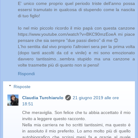
E' unico come proprio quel periodo triste dell'anno possa
essersi tramutato in qualcosa di stupendo come la nascita
di tuo figlio!
Io nel mio piccolo ricordo il mio papà con questa canzone
https://www.youtube.com/watch?v=BKC90mzEoeA mi piace
pensare che sia sempre "due passi dietro" di me 😊
L'ho sentita dal vivo proprio l'altroieri sera per la prima volta
(dopo tanti ascolti da cd e vinile) e mi sono emozionato
davvero tantissimo...sembra stupido ma una canzone a
volte trasmette più di quanto non si pensi!
Rispondi
Risposte
Claudia Turchiarulo
21 giugno 2019 alle ore
18:51
Che meraviglia. Son felice che tu abbia accettato il mio
invito a leggere questo racconto.
Nella mia carriera ne ho scritti tantissimi, ma questo è
in assoluto il mio preferito. Lo amo molto più di quello
autobiografico che scrissi mesi fa e grazie al quale