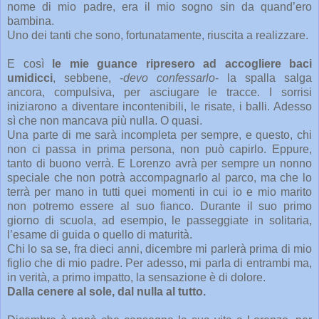
nome di mio padre, era il mio sogno sin da quand’ero
bambina.
Uno dei tanti che sono, fortunatamente, riuscita a realizzare.
E così
le mie guance ripresero ad accogliere baci
umidicci
, sebbene, -
devo confessarlo
- la spalla salga
ancora, compulsiva, per asciugare le tracce. I sorrisi
iniziarono a diventare incontenibili, le risate, i balli. Adesso
sì che non mancava più nulla. O quasi.
Una parte di me sarà incompleta per sempre, e questo, chi
non ci passa in prima persona, non può capirlo. Eppure,
tanto di buono verrà. E Lorenzo avrà per sempre un nonno
speciale che non potrà accompagnarlo al parco, ma che lo
terrà per mano in tutti quei momenti in cui io e mio marito
non potremo essere al suo fianco. Durante il suo primo
giorno di scuola, ad esempio, le passeggiate in solitaria,
l’esame di guida o quello di maturità.
Chi lo sa se, fra dieci anni, dicembre mi parlerà prima di mio
figlio che di mio padre. Per adesso, mi parla di entrambi ma,
in verità, a primo impatto, la sensazione è di dolore.
Dalla cenere al sole, dal nulla al tutto.