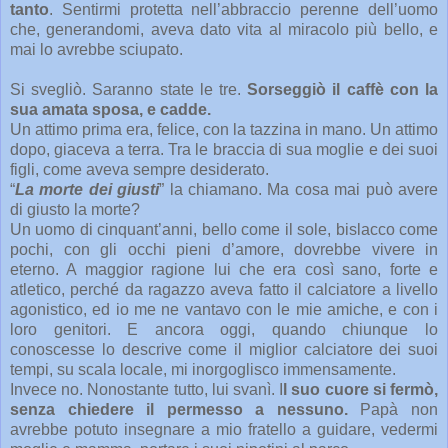
tanto
. Sentirmi protetta nell’abbraccio perenne dell’uomo
che, generandomi, aveva dato vita al miracolo più bello, e
mai lo avrebbe sciupato.
Si svegliò. Saranno state le tre.
Sorseggiò il caffè con la
sua amata sposa, e cadde.
Un attimo prima era, felice, con la tazzina in mano. Un attimo
dopo, giaceva a terra. Tra le braccia di sua moglie e dei suoi
figli, come aveva sempre desiderato.
“
La morte dei giusti
” la chiamano. Ma cosa mai può avere
di giusto la morte?
Un uomo di cinquant’anni, bello come il sole, bislacco come
pochi, con gli occhi pieni d’amore, dovrebbe vivere in
eterno. A maggior ragione lui che era così sano, forte e
atletico, perché da ragazzo aveva fatto il calciatore a livello
agonistico, ed io me ne vantavo con le mie amiche, e con i
loro genitori. E ancora oggi, quando chiunque lo
conoscesse lo descrive come il miglior calciatore dei suoi
tempi, su scala locale, mi inorgoglisco immensamente.
Invece no. Nonostante tutto, lui svanì. I
l suo cuore si fermò,
senza chiedere il permesso a nessuno.
Papà non
avrebbe potuto insegnare a mio fratello a guidare, vedermi