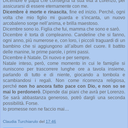
Dicembre è papà che consegna la sua vita a Lorenzo, per
assicurarsi di essere eternamente con me.
Dicembre è morte e rinascita
, fine ed inizio. Perché, ogni
volta che mio figlio mi guarda e s’incanta, un nuovo
arcobaleno sorge nell’anima, e brilla maestoso.
Dicembre sono io. Figlia che fui, mamma che sono e sarò.
Dicembre è torta di compleanno. Candeline che si fanno,
ogni anno, più numerose e, con loro, i piccoli traguardi di un
bambino che si aggiungono all’album del cuore. Il battito
delle manine, le prime parole, i primi passi.
Dicembre è Natale. Di nuovo e per sempre.
Natale inteso, però, come momento in cui le famiglie si
riuniscono per trascorrere lunghe ore a tavola insieme,
parlando di tutto e di niente, giocando a tombola e
scambiandosi i regali. Non come ricorrenza religiosa,
perché
non ho ancora fatto pace con Dio, e non so se
mai lo perdonerò
. Dipende dai piani che avrà per Lorenzo.
Se sarà abbastanza generoso, potrò dargli una seconda
possibilità. Forse.
Io promesse non ne faccio mai…
Claudia Turchiarulo
del
17:46