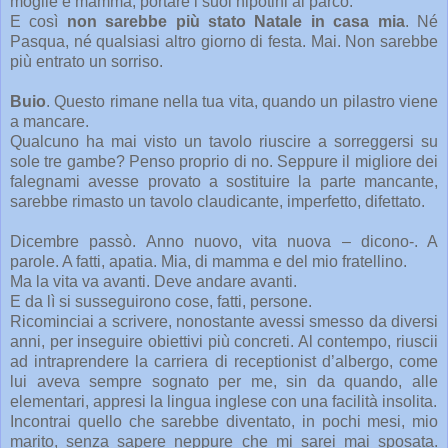
moglie e mamma, portare i suoi nipotini al parco.
E così
non sarebbe più stato Natale in casa mia
. Né
Pasqua, né qualsiasi altro giorno di festa. Mai. Non sarebbe
più entrato un sorriso.
Buio
. Questo rimane nella tua vita, quando un pilastro viene
a mancare.
Qualcuno ha mai visto un tavolo riuscire a sorreggersi su
sole tre gambe? Penso proprio di no. Seppure il migliore dei
falegnami avesse provato a sostituire la parte mancante,
sarebbe rimasto un tavolo claudicante, imperfetto, difettato.
Dicembre passò. Anno nuovo, vita nuova – dicono-. A
parole. A fatti, apatia. Mia, di mamma e del mio fratellino.
Ma la vita va avanti. Deve andare avanti.
E da lì si susseguirono cose, fatti, persone.
Ricominciai a scrivere, nonostante avessi smesso da diversi
anni, per inseguire obiettivi più concreti. Al contempo, riuscii
ad intraprendere la carriera di receptionist d’albergo, come
lui aveva sempre sognato per me, sin da quando, alle
elementari, appresi la lingua inglese con una facilità insolita.
Incontrai quello che sarebbe diventato, in pochi mesi, mio
marito, senza sapere neppure che mi sarei mai sposata.