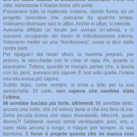
mite, nonostante il Natale fosse alle porte.
Passammo tutta la mattinata insieme, dando forma ad un
progetto lavorativo che avevamo da qualche tempo.
Volevamo diventare soci in affari. Anche in affari, si intende.
Avevamo affittato un locale per avviare un’attività, e ci
stavamo occupando dei lavori di ristrutturazione interna.
Volevamo metter su una “bomboniera”, come si dice dalle
nostre parti.
Per ripagarci dei nostri sforzi, la mamma preparò, per
pranzo, le orecchiette con le cime di rapa. Ah, quanto ci
piacevano. Tuttora, quando le mangio, penso che, a tavola
con lui, però, avevano più sapore. E non solo quelle, l’intera
mia vita aveva più sapore.
Subito dopo, come sempre, si mise a letto per la sua
pennichella. Di certo,
non sapeva che sarebbe stata
l’ultima.
Mi avrebbe baciata più forte, altrimenti.
Mi avrebbe detto,
ancora una volta, che mi voleva bene e che era fiero di me.
Della piccola donna che stavo diventando. Macché, quale
donna?! Sebbene avessi ormai ventiquattro anni, ero, e
sarei stata ancora a lungo, o magari per sempre, la sua
bambina. E
forse è proprio questo che mi manca così