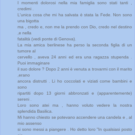
I momenti dolorosi nella mia famiglia sono stati tanti ,
credimi .
L'unica cosa che mi ha salvata è stata la Fede. Non sono
una bigotta
ma , credo e, non me la prendo con Dio, credo nel destino
,e nella
fatalità (vedi ponte di Genova).
La mia amica berlinese ha perso la seconda figlia di un
tumore al
cervello , aveva 24 anni ed era una ragazza stupenda .
Puoi immaginare
il suo dolore ? Dopo 2 anni è venuta a trovarmi con il marito
,erano
ancora distrutti . Li ho coccolati e viziati come bambini e
sono
ripartiti dopo 13 giorni abbronzati e (apparentemente)
sereni .
Loro sono atei ma , hanno voluto vedere la nostra
splendida Basilica.
Mi hanno chiesto se potevano accendere una candela e , al
mio assenso
si sono messi a piangere . Ho detto loro "In qualsiasi posto