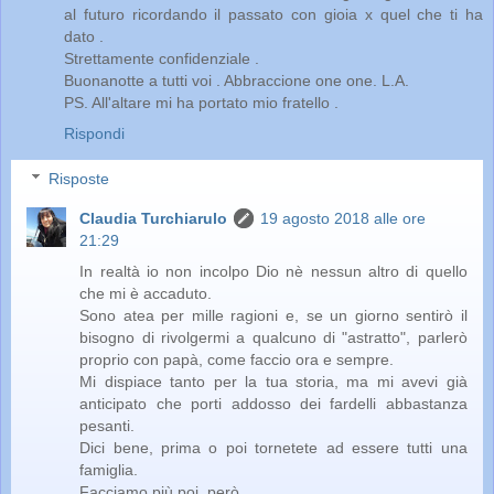
al futuro ricordando il passato con gioia x quel che ti ha
dato .
Strettamente confidenziale .
Buonanotte a tutti voi . Abbraccione one one. L.A.
PS. All'altare mi ha portato mio fratello .
Rispondi
Risposte
Claudia Turchiarulo
19 agosto 2018 alle ore
21:29
In realtà io non incolpo Dio nè nessun altro di quello
che mi è accaduto.
Sono atea per mille ragioni e, se un giorno sentirò il
bisogno di rivolgermi a qualcuno di "astratto", parlerò
proprio con papà, come faccio ora e sempre.
Mi dispiace tanto per la tua storia, ma mi avevi già
anticipato che porti addosso dei fardelli abbastanza
pesanti.
Dici bene, prima o poi tornetete ad essere tutti una
famiglia.
Facciamo più poi, però..