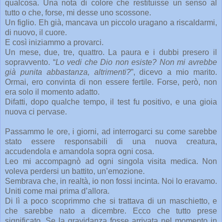
qualcosa. Una nota di colore che restituisse un senso al
tutto o che, forse, mi desse uno scossone.
Un figlio. Eh già, mancava un piccolo uragano a riscaldarmi,
di nuovo, il cuore.
E così iniziammo a provarci.
Un mese, due, tre, quattro. La paura e i dubbi presero il
sopravvento. “
Lo vedi che Dio non esiste? Non mi avrebbe
già punita abbastanza, altrimenti?
”, dicevo a mio marito.
Ormai, ero convinta di non essere fertile. Forse, però, non
era solo il momento adatto.
Difatti, dopo qualche tempo, il test fu positivo, e una gioia
nuova ci pervase.
Passammo le ore, i giorni, ad interrogarci su come sarebbe
stato essere responsabili di una nuova creatura,
accudendola e amandola sopra ogni cosa.
Leo mi accompagnò ad ogni singola visita medica. Non
voleva perdersi un battito, un’emozione.
Sembrava che, in realtà, io non fossi incinta. Noi lo eravamo.
Uniti come mai prima d’allora.
Di lì a poco scoprimmo che si trattava di un maschietto, e
che sarebbe nato a dicembre. Ecco che tutto prese
significato. Se la gravidanza fosse arrivata nel momento in