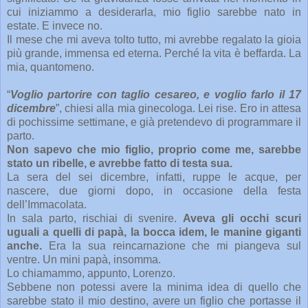
cui iniziammo a desiderarla, mio figlio sarebbe nato in
estate. E invece no.
Il mese che mi aveva tolto tutto, mi avrebbe regalato la gioia
più grande, immensa ed eterna. Perché la vita è beffarda. La
mia, quantomeno.
“
Voglio partorire con taglio cesareo, e voglio farlo il 17
dicembre
”, chiesi alla mia ginecologa. Lei rise. Ero in attesa
di pochissime settimane, e già pretendevo di programmare il
parto.
Non sapevo che mio figlio, proprio come me, sarebbe
stato un ribelle, e avrebbe fatto di testa sua.
La sera del sei dicembre, infatti, ruppe le acque, per
nascere, due giorni dopo, in occasione della festa
dell’Immacolata.
In sala parto, rischiai di svenire.
Aveva gli occhi scuri
uguali a quelli di papà, la bocca idem, le manine giganti
anche.
Era la sua reincarnazione che mi piangeva sul
ventre. Un mini papà, insomma.
Lo chiamammo, appunto, Lorenzo.
Sebbene non potessi avere la minima idea di quello che
sarebbe stato il mio destino, avere un figlio che portasse il