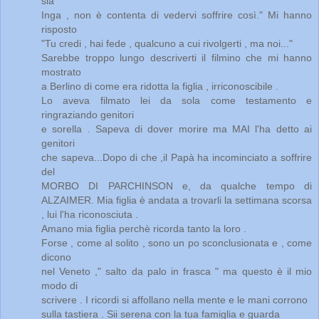
sia
Inga , non è contenta di vedervi soffrire così." Mi hanno
risposto
"Tu credi , hai fede , qualcuno a cui rivolgerti , ma noi..."
Sarebbe troppo lungo descriverti il filmino che mi hanno
mostrato
a Berlino di come era ridotta la figlia , irriconoscibile .
Lo aveva filmato lei da sola come testamento e
ringraziando genitori
e sorella . Sapeva di dover morire ma MAI l'ha detto ai
genitori
che sapeva...Dopo di che ,il Papà ha incominciato a soffrire
del
MORBO DI PARCHINSON e, da qualche tempo di
ALZAIMER. Mia figlia è andata a trovarli la settimana scorsa
, lui l'ha riconosciuta .
Amano mia figlia perchè ricorda tanto la loro .
Forse , come al solito , sono un po sconclusionata e , come
dicono
nel Veneto ," salto da palo in frasca " ma questo è il mio
modo di
scrivere . I ricordi si affollano nella mente e le mani corrono
sulla tastiera . Sii serena con la tua famiglia e guarda