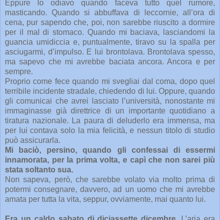
Eppure lo odiavo quando faceva tutto quel rumore,
masticando. Quando si abbuffava di leccornie, all’ora di
cena, pur sapendo che, poi, non sarebbe riuscito a dormire
per il mal di stomaco. Quando mi baciava, lasciandomi la
guancia umidiccia e, puntualmente, tiravo su la spalla per
asciugarmi, d’impulso. E lui brontolava. Brontolava spesso,
ma sapevo che mi avrebbe baciata ancora. Ancora e per
sempre.
Proprio come fece quando mi svegliai dal coma, dopo quel
terribile incidente stradale, chiedendo di lui. Oppure, quando
gli comunicai che avrei lasciato l’università, nonostante mi
immaginasse già direttrice di un importante quotidiano a
tiratura nazionale. La paura di deluderlo era immensa, ma
per lui contava solo la mia felicità, e nessun titolo di studio
può assicurarla.
Mi baciò, persino, quando gli confessai di essermi
innamorata, per la prima volta, e capì che non sarei più
stata soltanto sua.
Non sapeva, però, che sarebbe volato via molto prima di
potermi consegnare, davvero, ad un uomo che mi avrebbe
amata per tutta la vita, seppur, ovviamente, mai quanto lui.
Era un caldo sabato di diciassette dicembre.
L’aria era