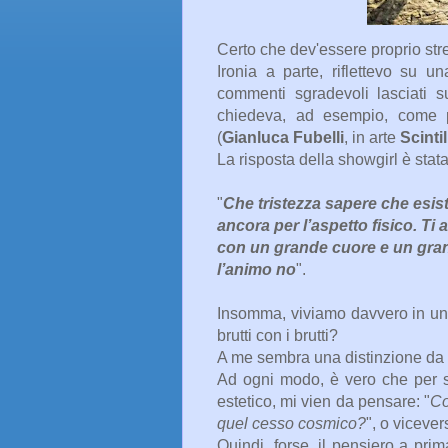
Certo che dev'essere proprio str
Ironia a parte, riflettevo su 
commenti sgradevoli lasciati s
chiedeva, ad esempio, come 
(
Gianluca Fubelli
, in arte
Scintil
La risposta della showgirl è stat
"
Che tristezza sapere che esis
ancora per l’aspetto fisico. T
con un grande cuore e un grand
l’animo no
".
Insomma, viviamo davvero in una s
brutti con i brutti?
A me sembra una distinzione da 
Ad ogni modo, è vero che per s
estetico, mi vien da pensare: "
Co
quel cesso cosmico?
", o vicevers
Quindi, forse, il pensiero a pri