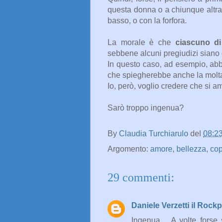
questa donna o a chiunque altra 
basso, o con la forfora.
La morale è che
ciascuno di
sebbene alcuni pregiudizi siano 
In questo caso, ad esempio, abbi
che spiegherebbe anche la molta d
Io, però, voglio credere che si a
Sarò troppo ingenua?
By
Claudia Turchiarulo
del
08:2
Argomento:
amore
,
bellezza
,
cop
29 commenti:
Daniele Verzetti il Rock
Ingenua… A volte forse 