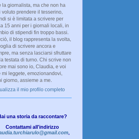
e la giornalista, ma che non ha
 voluto prendere il tesserino,
ndi si è limitata a scrivere per
ca 15 anni per i giornali locali, in
bio di stipendi fin troppo bassi.
ciò, il blog rappresenta la svolta,
voglia di scrivere ancora e
pre, ma senza lasciarsi sfruttare
la testata di turno. Chi scrive non
re mai sono io, Claudia, e voi
 mi leggete, emozionandovi,
i giorno, assieme a me.
ualizza il mio profilo completo
ai una storia da raccontare?
Contattami all'indirizzo
audia.turchiarulo@gmail.com
,