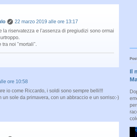
ulo
22 marzo 2019 alle ore 13:17
e la riservatezza e l'assenza di pregiudizi sono ormai
Purtroppo.
 tra noi "mortali".
Post
Il
Ma
lle ore 10:58
e io come Riccardo, i soldi sono sempre belli!!!
Dop
 un sole da primavera, con un abbraccio e un sorriso:-)
emo
per
rac
col