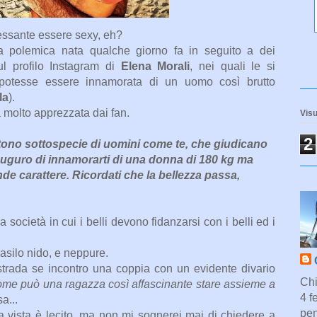
essante essere sexy, eh?
una polemica nata qualche giorno fa in seguito a dei
ul profilo Instagram di
Elena Morali
, nei quali le si
potesse essere innamorata di un uomo così brutto
la
).
a molto apprezzata dai fan.
Visu
2
tono sottospecie di uomini come te, che giudicano
i auguro di innamorarti di una donna di 180 kg ma
e carattere. Ricordati che la bellezza passa,
ocietà in cui i belli devono fidanzarsi con i belli ed i
asilo nido, e neppure.
trada se incontro una coppia con un evidente divario
Chi
me può una ragazza così affascinante stare assieme a
4 f
a...
pen
ma vista è lecito, ma non mi sognerei mai di chiedere a