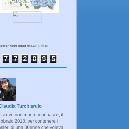
alizzazioni totali dal 4/02/2018
7
7
2
0
9
5
Claudia Turchiarulo
 scrive non muore mai nasce, il
ebbraio 2018, per contenere i
sieri di una 30enne che voleva