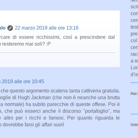
scr
con
cen
tes
ulo
22 marzo 2019 alle ore 13:16
pre
care di essere ricchissimi, così a prescindere dal
col
n resteremo mai soli? :P
cen
rac
a r
Lor
d'i
 2019 alle ore 10:45
he questo argomento scatena tanta cattiveria gratuita.
Hai 
moglie di Hugh Jackman (che non è neanche una brutta
a normale) ha subito parecchie di queste offese. Poi è
, che può esserci anche il discorso "portafoglio", ma
 altro per i ricchi e famosi. Per quanto riguarda le
vrebbe farsi gli affari suoi!
Unisc