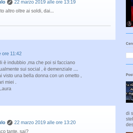
ulo
22 marzo 2019 alle ore 13:19
o altro oltre ai soldi, dai...
Cerc
 ore 11:42
li è indubbio ,ma che poi si facciano
almente sui social , è demenziale ....
Post
 visto una bella donna con un ometto ,
i miei .
Laura
di 
ste
ulo
22 marzo 2019 alle ore 13:20
des
co tante, sai?