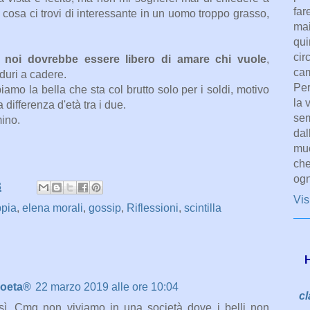
far
cosa ci trovi di interessante in un uomo troppo grasso,
mai
qui
cir
 noi dovrebbe essere libero di amare chi vuole
,
cam
duri a cadere.
Per
amo la bella che sta col brutto solo per i soldi, motivo
la 
ifferenza d'età tra i due.
sem
mino.
dal
muo
che
ogn
3
Vis
pia
,
elena morali
,
gossip
,
Riflessioni
,
scintilla
H
poeta®
22 marzo 2019 alle ore 10:04
cl
sì. Cmq non viviamo in una società dove i belli non