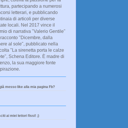
ittura, partecipando a numerosi
corsi letterari, e pubblicando
tinaia di articoli per diverse
tate locali. Nel 2017 vince il
mio di narrativa "Valerio Gentile"
 racconto "Dicembre, dalla
ere al sole", pubblicato nella
colta "La sirenetta porta le calze
ete", Schena Editore. È madre di
enzo, la sua maggiore fonte
spirazione.
già messo like alla mia pagina Fb?
iti ai miei lettori fissi! ;)