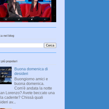
a nel blog
 più popolari
Buona domenica di
desideri
Buongiorno amici e
buona domenica.
Com'è andata la notte
san Lorenzo? Avete beccato una
lla cadente? Chissà quali
ideri av...