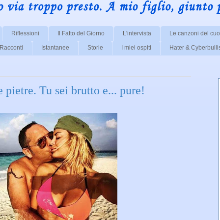
Riflessioni
Il Fatto del Giorno
L'intervista
Le canzoni del cuo
Racconti
Istantanee
Storie
I miei ospiti
Hater & Cyberbull
e pietre. Tu sei brutto e... pure!